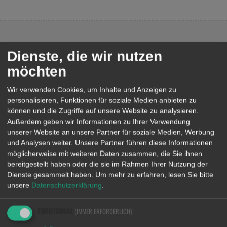
Rückblick 2015
Spieler und Erfolge
Rückblick 2014
Mini-Meister 2025/2026
Dienste, die wir nutzen
WANN UND WO
Rückblick 2013
Mini-Meister 2024/2025
möchten
Rückblick 2012
Kreisentscheid 2025
Wir verwenden Cookies, um Inhalte und Anzeigen zu
Montag
personalisieren, Funktionen für soziale Medien anbieten zu
20:00 - 22:00 Uhr
können und die Zugriffe auf unsere Website zu analysieren.
Rückblick 2011
Mini-Meister 2023/2024
Außerdem geben wir Informationen zu Ihrer Verwendung
Grundschulturnhalle
unserer Website an unsere Partner für soziale Medien, Werbung
Rückblick 2010
Kreisentscheid
und Analysen weiter. Unsere Partner führen diese Informationen
möglicherweise mit weiteren Daten zusammen, die Sie ihnen
bereitgestellt haben oder die sie im Rahmen Ihrer Nutzung der
Rückblick 2009
Bezirksentscheid
Dienste gesammelt haben.
Um mehr zu erfahren, lesen Sie bitte
ÜBUNGSLEITER/IN
unsere
Datenschutzerklärung
.
Rückblick 2008
Mini-Meister 2022/2023
FUNKTIONAL
(IMMER ERFORDERLICH)
Ferienprogramm 2025