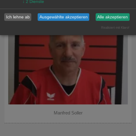
↓
2
Dienste
Schnuppertag 2024
Ich lehne ab
Ausgewählte akzeptieren
Alle akzeptieren
Schnuppertag 2023
Realisiert mit Klaro!
Sportarbeitsgemeinschaft
Schulwettkämpfe
Sponsoren
Manfred Soller