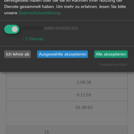
bereitgestellt haben oder die sie im Rahmen Ihrer Nutzung der
Dienste gesammelt haben.
Um mehr zu erfahren, lesen Sie bitte
14
unsere
Datenschutzerklärung
.
22
FUNKTIONAL
(IMMER ERFORDERLICH)
Korf, Olaf
↓
2
Dienste
TM 40
Ich lehne ab
Ausgewählte akzeptieren
Alle akzeptieren
3
Realisiert mit Klaro!
0:28:16
1:08:38
0:11:59
01:48:53
15