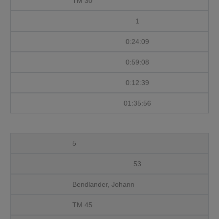
TM 30
1
0:24:09
0:59:08
0:12:39
01:35:56
5
53
Bendlander, Johann
TM 45