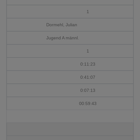
1
Dormehl, Julian
Jugend A männl.
1
0:11:23
0:41:07
0:07:13
00:59:43