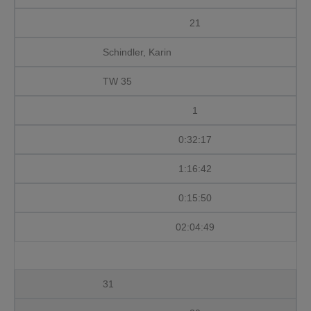
21
Schindler, Karin
TW 35
1
0:32:17
1:16:42
0:15:50
KONTAKT
IMPRESSUM
DATENSCHUTZ
02:04:49
MEIN KONTO
31
© 2023 TSV Neufahrn e.V. - Alle Rechte vorbehalten.