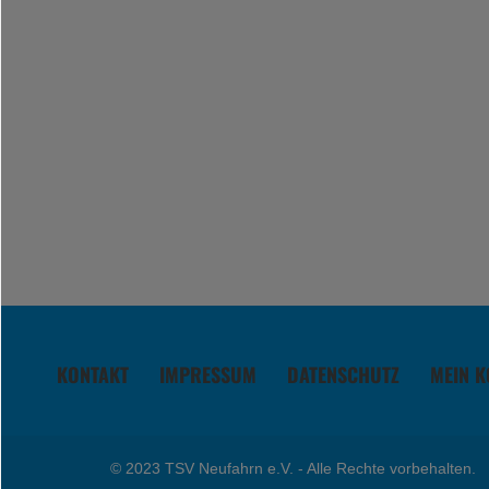
KONTAKT
IMPRESSUM
DATENSCHUTZ
MEIN 
© 2023 TSV Neufahrn e.V. - Alle Rechte vorbehalten.