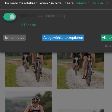
Um mehr zu erfahren, lesen Sie bitte unsere
Datenschutzerklärung
.
FUNKTIONAL
(IMMER ERFORDERLICH)
↓
2
Dienste
Ich lehne ab
Ausgewählte akzeptieren
Alle a
Realis